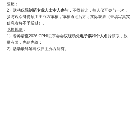
登记；
2）活动
仅限制药专业人士本人参与
，不得转让，每人仅可参与一次，
参与观众身份须由主办方审核，审核通过后方可实际获票（未填写真实
信息者将不予通过）。
兑换规则
：
1）
餐券请至2026 CPHI思享会会议现场凭
电子票和个人名片
领取，数
量有限，先到先得；
2）活动最终解释权归主办方所有。