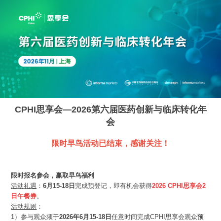
CPHI思享会—2026第六届医药创新与临床转化年
会
限时早鸟活动已结束，感谢关注！
限时报名参会，赢取早鸟福利
活动礼遇
：
6月15-18日
完成预登记，即有机会获得
2026 CPHI思享会2
日午餐券
。
活动规则
：
1）参与观众须于
2026年6月15-18日
任意时间完成CPHI思享会观众预